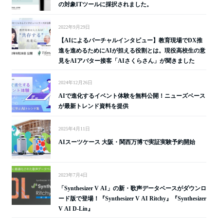
の対象ITツールに採択されました。
2022年9月29日
【AIによるバーチャルインタビュー】教育現場でDX推
進を進めるためにAIが担える役割とは。現役高校生の意
見をAIアバター接客「AIさくらさん」が聞きました
2024年12月26日
AIで進化するイベント体験を無料公開！ニューズベース
が最新トレンド資料を提供
2025年4月11日
AIスーツケース 大阪・関西万博で実証実験予約開始
2023年7月4日
「Synthesizer V AI」の新・歌声データベースがダウンロ
ード版で登場！『Synthesizer V AI Ritchy』『Synthesizer
V AI D-Lin』