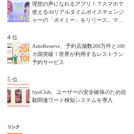
理想の声になれるアプリ！？スマホで
使えるAIリアルタイムボイスチェンジ
ャーの「ボイミー」をリリース。マイ
クに向かって喋るだけで、誰でも萌え
声やイケボ風に音声変換が可能に。
位
AutoReserve、予約店舗数200万件と100
カ国突破！世界が利用するレストラン
予約サービス
位
SynClub、ユーザーの安全確保のため自
殺関連ワード検知システムを導入
リンク