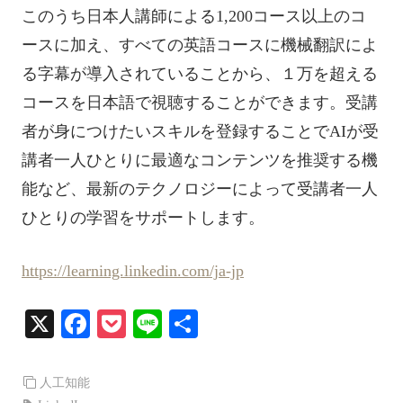
このうち日本人講師による1,200コース以上のコ
ースに加え、すべての英語コースに機械翻訳によ
る字幕が導入されていることから、１万を超える
コースを日本語で視聴することができます。受講
者が身につけたいスキルを登録することでAIが受
講者一人ひとりに最適なコンテンツを推奨する機
能など、最新のテクノロジーによって受講者一人
ひとりの学習をサポートします。
https://learning.linkedin.com/ja-jp
X
Fa
P
Li
共
ce
oc
ne
有
bo
ke
人工知能