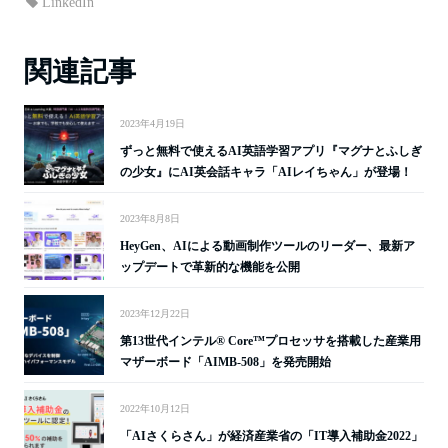
ok
t
LinkedIn
関連記事
2023年4月19日
ずっと無料で使えるAI英語学習アプリ『マグナとふしぎ
の少女』にAI英会話キャラ「AIレイちゃん」が登場！
2023年8月8日
HeyGen、AIによる動画制作ツールのリーダー、最新ア
ップデートで革新的な機能を公開
2023年12月22日
第13世代インテル® Core™プロセッサを搭載した産業用
マザーボード「AIMB-508」を発売開始
2022年10月12日
「AIさくらさん」が経済産業省の「IT導入補助金2022」