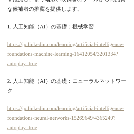
な候補者の推薦を提供します。
1. 人工知能（AI）の基礎：機械学習
https://jp.linkedin.com/learning/artificial-intelligence-
foundations-machine-learning-16412054/3201334?
autoplay=true
2. 人工知能（AI）の基礎：ニューラルネットワー
ク
https://jp.linkedin.com/learning/artificial-intelligence-
foundations-neural-networks-15269649/4365249?
autoplay=true