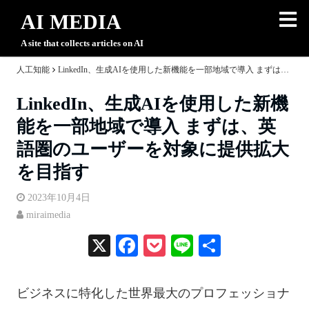
AI MEDIA
A site that collects articles on AI
人工知能
LinkedIn、生成AIを使用した新機能を一部地域で導入 まずは、英語圏のユーザーを対象に提供拡大を目指す
LinkedIn、生成AIを使用した新機
能を一部地域で導入 まずは、英
語圏のユーザーを対象に提供拡大
を目指す
2023年10月4日
miraimedia
X
Fa
P
Li
共
ce
oc
ne
有
bo
ke
ビジネスに特化した世界最大のプロフェッショナ