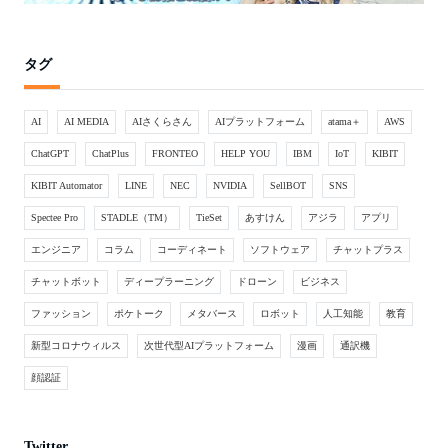
タグ
AI
AI MEDIA
AIさくらさん
AIプラットフォーム
atama＋
AWS
ChatGPT
ChatPlus
FRONTEO
HELP YOU
IBM
IoT
KIBIT
KIBIT Automator
LINE
NEC
NVIDIA
SellBOT
SNS
Spectee Pro
STADLE（TM）
TieSet
あすけん
アジラ
アプリ
エンジニア
コラム
コーディネート
ソフトウェア
チャットプラス
チャットボット
ディープラーニング
ドローン
ビジネス
ファッション
ポケトーク
メタバース
ロボット
人工知能
教育
新型コロナウィルス
次世代型AIプラットフォーム
漫画
通訳機
顔認証
Twitter