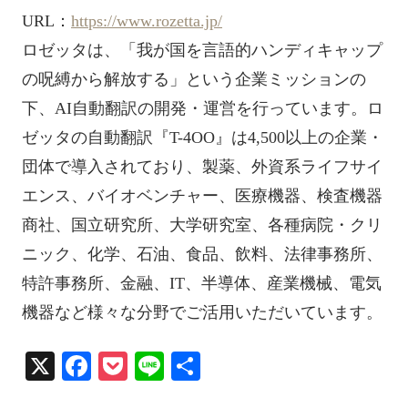
URL：
https://www.rozetta.jp/
ロゼッタは、「我が国を言語的ハンディキャップ
の呪縛から解放する」という企業ミッションの
下、AI自動翻訳の開発・運営を行っています。ロ
ゼッタの自動翻訳『T-4OO』は4,500以上の企業・
団体で導入されており、製薬、外資系ライフサイ
エンス、バイオベンチャー、医療機器、検査機器
商社、国立研究所、大学研究室、各種病院・クリ
ニック、化学、石油、食品、飲料、法律事務所、
特許事務所、金融、IT、半導体、産業機械、電気
機器など様々な分野でご活用いただいています。
X
Fa
P
Li
共
ce
oc
ne
有