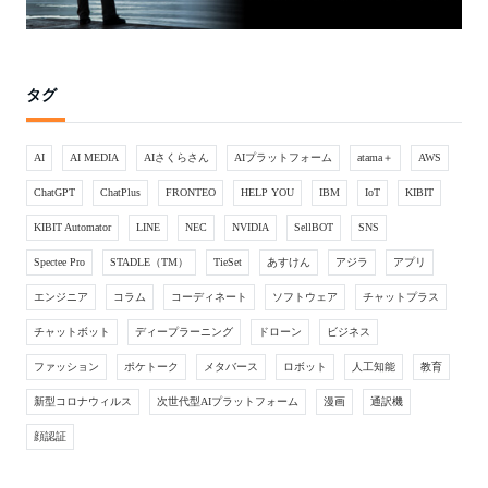
タグ
AI
AI MEDIA
AIさくらさん
AIプラットフォーム
atama＋
AWS
ChatGPT
ChatPlus
FRONTEO
HELP YOU
IBM
IoT
KIBIT
KIBIT Automator
LINE
NEC
NVIDIA
SellBOT
SNS
Spectee Pro
STADLE（TM）
TieSet
あすけん
アジラ
アプリ
エンジニア
コラム
コーディネート
ソフトウェア
チャットプラス
チャットボット
ディープラーニング
ドローン
ビジネス
ファッション
ポケトーク
メタバース
ロボット
人工知能
教育
新型コロナウィルス
次世代型AIプラットフォーム
漫画
通訳機
顔認証