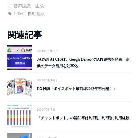
bo
ke
音声認識・生成
ok
t
T-3MT
,
自動翻訳
関連記事
2024年10月17日
JAPAN AI CHAT、Google DriveとのAPI連携を発表 – 企
業のデータ活用を効率化
2022年5月16日
DX雑誌「ボイスボット最前線2022年初公開！」
2020年3月5日
「チャットボット」の認知率は約7割。約2割に利用経験