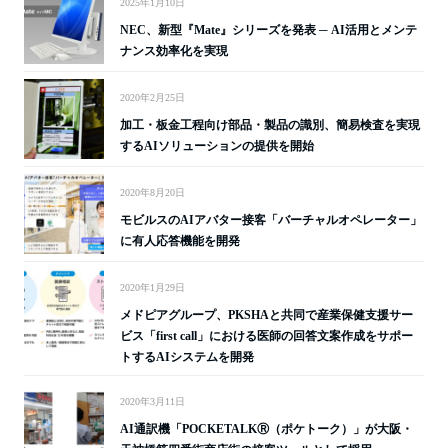
2025年1月10日
NEC、新型『Mate』シリーズを発表 ─ AI活用とメンテ
ナンス効率化を実現
2020年2月25日
加工・板金工程向け部品・製品の識別、簡易検査を実現
するAIソリューションの提供を開始
2020年8月20日
モビルスのAIアバター接客「バーチャルオペレーター」
に有人応答機能を開発
2020年1月29日
メドピアグループ、PKSHAと共同で産業保健支援サー
ビス「first call」における医師の回答文案作成をサポー
トするAIシステムを開発
2020年3月11日
AI通訳機「POCKETALKⓇ（ポケトーク）」が大阪・