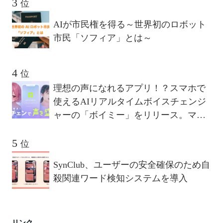
位
AIが市民権を得る～世界初のロボット
市民「ソフィア」とは～
位
理想の声になれるアプリ！？スマホで
使えるAIリアルタイムボイスチェンジ
ャーの「ボイミー」をリリース。マイ
クに向かって喋るだけで、誰でも萌え
声やイケボ風に音声変換が可能に。
位
SynClub、ユーザーの安全確保のため自
殺関連ワード検知システムを導入
リンク