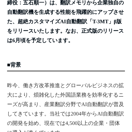
ok
t
締役：五石順一）は、翻訳メモリから企業独自の
自動翻訳機を生成する性能を飛躍的にアップさせ
た、超絶カスタマイズAI自動翻訳「T-3MT」β版
をリリースいたします。なお、正式版のリリース
は6月頃を予定しています。
■背景
昨今、働き方改革推進とグローバルビジネスの拡
大により、煩雑化した外国語業務を効率化するニ
ーズが高まり、産業翻訳分野でAI自動翻訳が普及
してきています。当社では2004年からAI自動翻訳
の開発を始め、現在では4,500以上の企業・団体