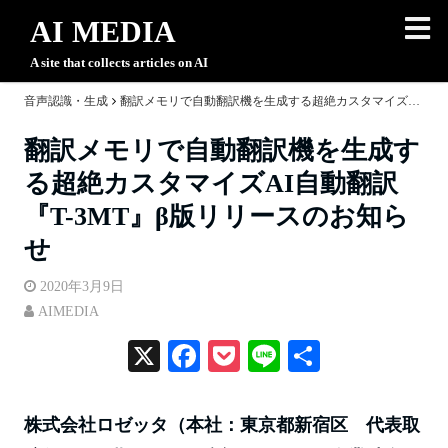
AI MEDIA
A site that collects articles on AI
音声認識・生成
翻訳メモリで自動翻訳機を生成する超絶カスタマイズAI自動翻訳『T-3MT』β版リリースのお知らせ
翻訳メモリで自動翻訳機を生成す
る超絶カスタマイズAI自動翻訳
『T-3MT』β版リリースのお知ら
せ
2020年3月9日
AIMEDIA
X
Fa
P
Li
共
ce
oc
ne
有
bo
ke
株式会社ロゼッタ（本社：東京都新宿区 代表取