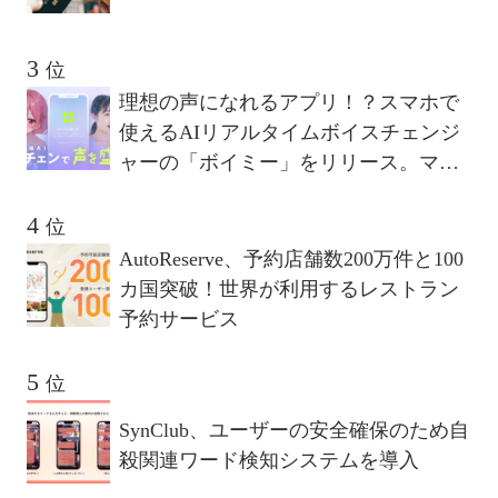
位
理想の声になれるアプリ！？スマホで
使えるAIリアルタイムボイスチェンジ
ャーの「ボイミー」をリリース。マイ
クに向かって喋るだけで、誰でも萌え
声やイケボ風に音声変換が可能に。
位
AutoReserve、予約店舗数200万件と100
カ国突破！世界が利用するレストラン
予約サービス
位
SynClub、ユーザーの安全確保のため自
殺関連ワード検知システムを導入