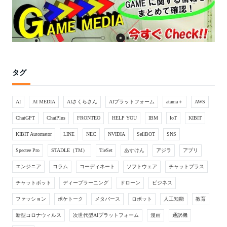
タグ
AI
AI MEDIA
AIさくらさん
AIプラットフォーム
atama＋
AWS
ChatGPT
ChatPlus
FRONTEO
HELP YOU
IBM
IoT
KIBIT
KIBIT Automator
LINE
NEC
NVIDIA
SellBOT
SNS
Spectee Pro
STADLE（TM）
TieSet
あすけん
アジラ
アプリ
エンジニア
コラム
コーディネート
ソフトウェア
チャットプラス
チャットボット
ディープラーニング
ドローン
ビジネス
ファッション
ポケトーク
メタバース
ロボット
人工知能
教育
新型コロナウィルス
次世代型AIプラットフォーム
漫画
通訳機