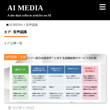
AI MEDIA
A site that collects articles on AI
AI MEDIA
音声認識
タグ:
音声認識
タグ 記事一覧
音声認識・生成
2022年11月8日