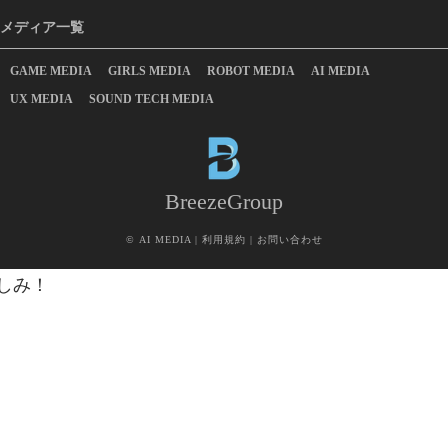
メディア一覧
GAME MEDIA
GIRLS MEDIA
ROBOT MEDIA
AI MEDIA
UX MEDIA
SOUND TECH MEDIA
BreezeGroup
©
AI MEDIA
|
利用規約
|
お問い合わせ
しみ！