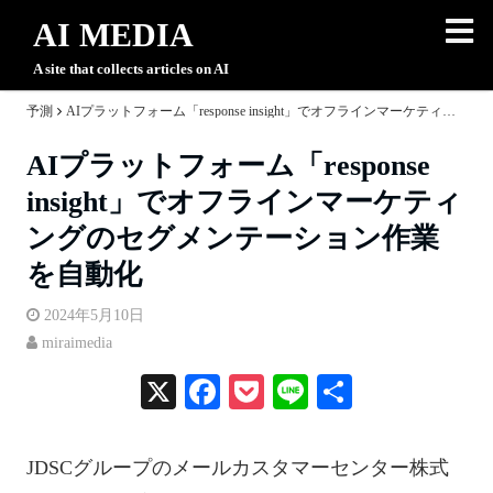
AI MEDIA
A site that collects articles on AI
予測
AIプラットフォーム「response insight」でオフラインマーケティングのセグメンテーション作業を自動化
AIプラットフォーム「response
insight」でオフラインマーケティ
ングのセグメンテーション作業
を自動化
2024年5月10日
miraimedia
X
Fa
P
Li
共
ce
oc
ne
有
bo
ke
JDSCグループのメールカスタマーセンター株式