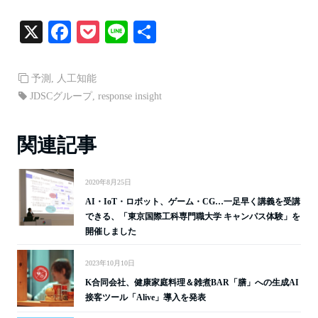
X
Fa
P
Li
共
ce
oc
ne
有
bo
ke
予測
,
人工知能
ok
t
JDSCグループ
,
response insight
関連記事
2020年8月25日
AI・IoT・ロボット、ゲーム・CG…一足早く講義を受講
できる、「東京国際工科専門職大学 キャンパス体験」を
開催しました
2023年10月10日
K合同会社、健康家庭料理＆雑煮BAR「膳」への生成AI
接客ツール「Alive」導入を発表