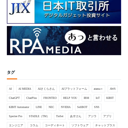
タグ
AI
AI MEDIA
AIさくらさん
AIプラットフォーム
atama＋
AWS
ChatGPT
ChatPlus
FRONTEO
HELP YOU
IBM
IoT
KIBIT
KIBIT Automator
LINE
NEC
NVIDIA
SellBOT
SNS
Spectee Pro
STADLE（TM）
TieSet
あすけん
アジラ
アプリ
エンジニア
コラム
コーディネート
ソフトウェア
チャットプラス