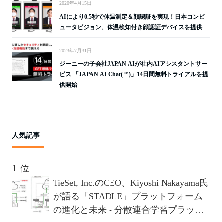
2020年4月15日
AIにより0.5秒で体温測定＆顔認証を実現！日本コンピ
ュータビジョン、体温検知付き顔認証デバイスを提供
2023年7月31日
ジーニーの子会社JAPAN AIが社内AIアシスタントサー
ビス 「JAPAN AI Chat(™)」14日間無料トライアルを提
供開始
人気記事
位
TieSet, Inc.のCEO、Kiyoshi Nakayama氏
が語る「STADLE」プラットフォーム
の進化と未来 - 分散連合学習プラット