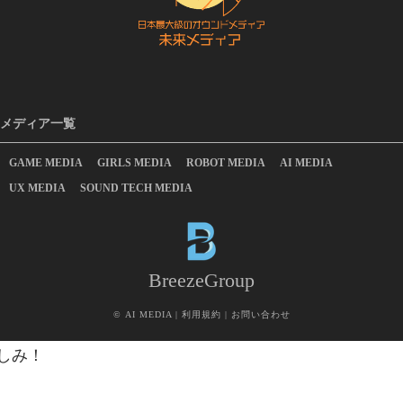
メディア一覧
GAME MEDIA
GIRLS MEDIA
ROBOT MEDIA
AI MEDIA
UX MEDIA
SOUND TECH MEDIA
BreezeGroup
©
AI MEDIA
|
利用規約
|
お問い合わせ
しみ！