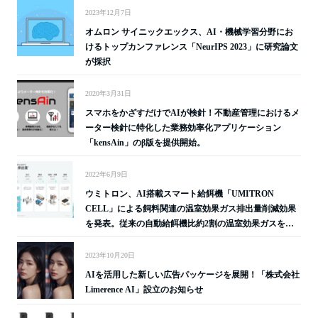
2023年12月7日
オムロン サイニックエックス、AI・機械学習分野にお
けるトップカンファレンス「NeurIPS 2023」に研究論文
が採択
2020年3月31日
スマホをかざすだけでAIが検針！不動産管理におけるメ
ーター検針に特化した業務効率化アプリケーション
「kensAin」のβ版を提供開始。
2022年6月9日
ウミトロン、AI搭載スマート給餌機「UMITRON
CELL」による飼料関連の温室効果ガス排出量削減効果
を発表。従来の自動給餌機比約2割の温室効果ガスを削
減。
2023年10月20日
AIを活用した新しい広告パッケージを展開！「株式会社
Limerence AI」設立のお知らせ