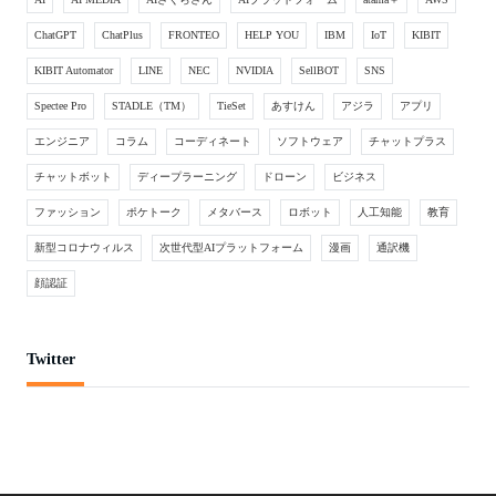
ChatGPT
ChatPlus
FRONTEO
HELP YOU
IBM
IoT
KIBIT
KIBIT Automator
LINE
NEC
NVIDIA
SellBOT
SNS
Spectee Pro
STADLE（TM）
TieSet
あすけん
アジラ
アプリ
エンジニア
コラム
コーディネート
ソフトウェア
チャットプラス
チャットボット
ディープラーニング
ドローン
ビジネス
ファッション
ポケトーク
メタバース
ロボット
人工知能
教育
新型コロナウィルス
次世代型AIプラットフォーム
漫画
通訳機
顔認証
Twitter