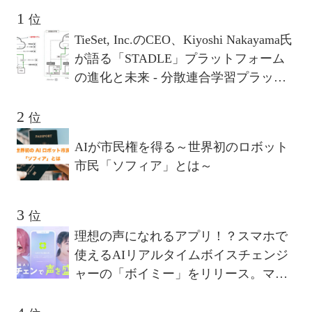
位
TieSet, Inc.のCEO、Kiyoshi Nakayama氏
が語る「STADLE」プラットフォーム
の進化と未来 - 分散連合学習プラット
フォームが描く10年後のビジョンとは
位
AIが市民権を得る～世界初のロボット
市民「ソフィア」とは～
位
理想の声になれるアプリ！？スマホで
使えるAIリアルタイムボイスチェンジ
ャーの「ボイミー」をリリース。マイ
クに向かって喋るだけで、誰でも萌え
声やイケボ風に音声変換が可能に。