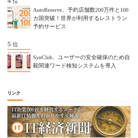
位
AutoReserve、予約店舗数200万件と100
カ国突破！世界が利用するレストラン
予約サービス
位
SynClub、ユーザーの安全確保のため自
殺関連ワード検知システムを導入
リンク