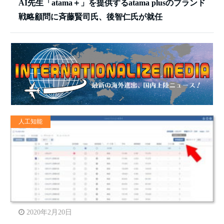
AI先生「atama＋」を提供するatama plusのブランド
戦略顧問に斉藤賢司氏、後智仁氏が就任
人工知能
2020年2月20日