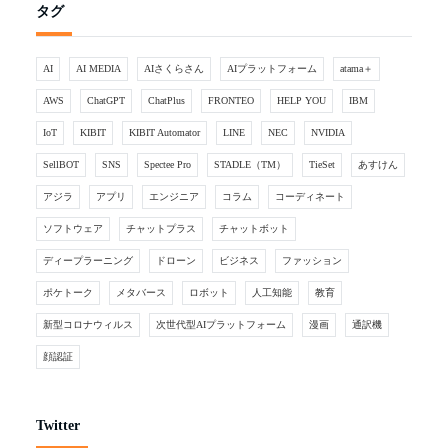
タグ
AI
AI MEDIA
AIさくらさん
AIプラットフォーム
atama＋
AWS
ChatGPT
ChatPlus
FRONTEO
HELP YOU
IBM
IoT
KIBIT
KIBIT Automator
LINE
NEC
NVIDIA
SellBOT
SNS
Spectee Pro
STADLE（TM）
TieSet
あすけん
アジラ
アプリ
エンジニア
コラム
コーディネート
ソフトウェア
チャットプラス
チャットボット
ディープラーニング
ドローン
ビジネス
ファッション
ポケトーク
メタバース
ロボット
人工知能
教育
新型コロナウィルス
次世代型AIプラットフォーム
漫画
通訳機
顔認証
Twitter