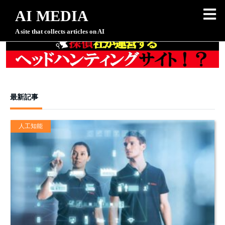
AI MEDIA
A site that collects articles on AI
最新記事
人工知能