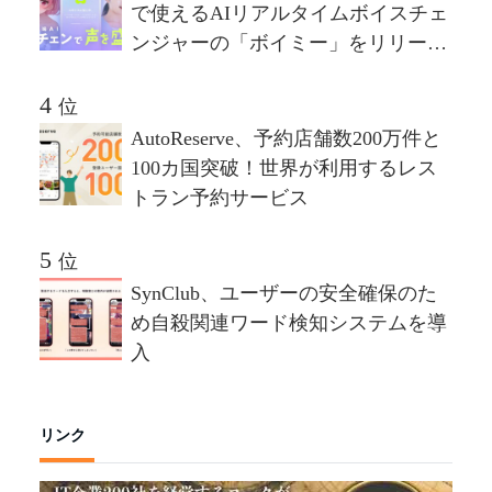
で使えるAIリアルタイムボイスチェ
ンジャーの「ボイミー」をリリー
ス。マイクに向かって喋るだけで、
誰でも萌え声やイケボ風に音声変換
位
が可能に。
AutoReserve、予約店舗数200万件と
100カ国突破！世界が利用するレス
トラン予約サービス
位
SynClub、ユーザーの安全確保のた
め自殺関連ワード検知システムを導
入
リンク