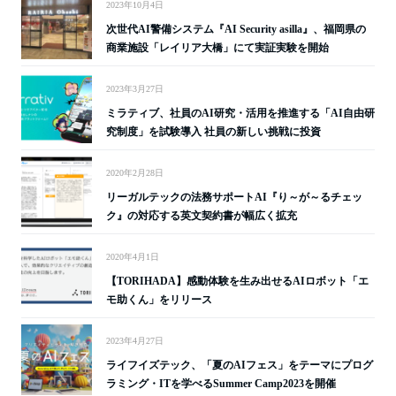
2023年10月4日
次世代AI警備システム『AI Security asilla』、福岡県の
商業施設「レイリア大橋」にて実証実験を開始
2023年3月27日
ミラティブ、社員のAI研究・活用を推進する「AI自由研
究制度」を試験導入 社員の新しい挑戦に投資
2020年2月28日
リーガルテックの法務サポートAI『り～が～るチェッ
ク』の対応する英文契約書が幅広く拡充
2020年4月1日
【TORIHADA】感動体験を生み出せるAIロボット「エ
モ助くん」をリリース
2023年4月27日
ライフイズテック、「夏のAIフェス」をテーマにプログ
ラミング・ITを学べるSummer Camp2023を開催