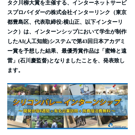
ok
t
タク川柳大賞を主催する、インターネットサービ
スプロバイダーの株式会社インターリンク（東京
都豊島区、代表取締役:横山正、以下インターリ
ンク）は、インターンシップにおいて学生が制作
したAI(人工知能)システムで第43回日本アカデミ
ー賞を予想した結果、最優秀賞作品は「蜜蜂と遠
雷」(石川慶監督)となりましたことを、発表致し
ます。