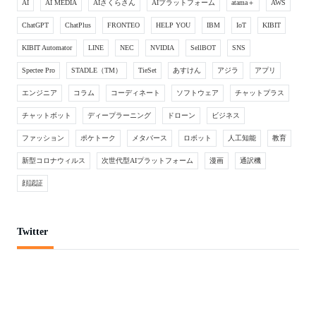
AI
AI MEDIA
AIさくらさん
AIプラットフォーム
atama＋
AWS
ChatGPT
ChatPlus
FRONTEO
HELP YOU
IBM
IoT
KIBIT
KIBIT Automator
LINE
NEC
NVIDIA
SellBOT
SNS
Spectee Pro
STADLE（TM）
TieSet
あすけん
アジラ
アプリ
エンジニア
コラム
コーディネート
ソフトウェア
チャットプラス
チャットボット
ディープラーニング
ドローン
ビジネス
ファッション
ポケトーク
メタバース
ロボット
人工知能
教育
新型コロナウィルス
次世代型AIプラットフォーム
漫画
通訳機
顔認証
Twitter