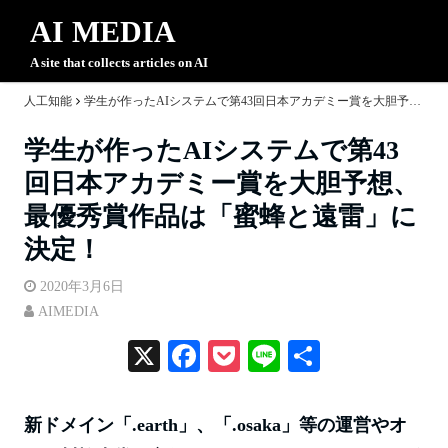
AI MEDIA
A site that collects articles on AI
人工知能
学生が作ったAIシステムで第43回日本アカデミー賞を大胆予想、最優秀賞作品は「蜜蜂と遠雷」に決定！
学生が作ったAIシステムで第43
回日本アカデミー賞を大胆予想、
最優秀賞作品は「蜜蜂と遠雷」に
決定！
2020年3月6日
AIMEDIA
X
Fa
P
Li
共
ce
oc
ne
有
bo
ke
新ドメイン「.earth」、「.osaka」等の運営やオ