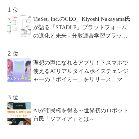
位
TieSet, Inc.のCEO、Kiyoshi Nakayama氏
が語る「STADLE」プラットフォーム
の進化と未来 - 分散連合学習プラット
フォームが描く10年後のビジョンとは
位
理想の声になれるアプリ！？スマホで
使えるAIリアルタイムボイスチェンジ
ャーの「ボイミー」をリリース。マイ
クに向かって喋るだけで、誰でも萌え
声やイケボ風に音声変換が可能に。
位
AIが市民権を得る～世界初のロボット
市民「ソフィア」とは～