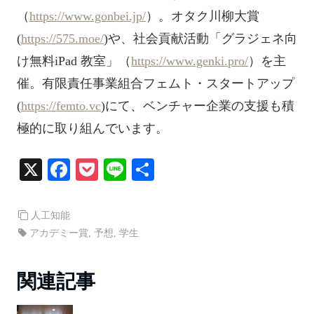
（
https://www.gonbei.jp/
）。オタク川柳大賞
(
https://575.moe/
)や、社会貢献活動「グラジェネ向
け無料iPad 教室」（
https://www.genki.pro/
）を主
催。有限責任事業組合フェムト・スタートアップ
(
https://femto.vc
)にて、ベンチャー企業の支援も積
極的に取り組んでいます。
X
Fa
P
Li
共
ce
oc
ne
有
bo
ke
人工知能
ok
t
アカデミー賞
,
予想
,
学生
関連記事