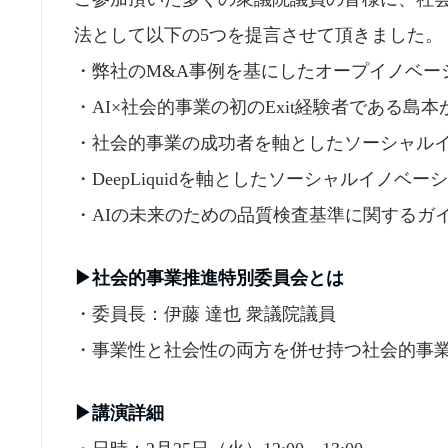
法として以下の5つを提言させて頂きました。
​・弊社のM&A事例を基にしたオープイノベ
​・AI×社会的事業の初のExit経験者である
​・社会的事業の成功者を軸としたソーシャル
​・DeepLiquidを軸としたソーシャルイノ
​・AIの未来のための品質検査基準に関する
▶︎社会的事業推進特別委員会とは
・委員長：伊藤 達也 衆議院議員
・事業性と社会性の両方を併せ持つ社会的事
▶︎講演詳細