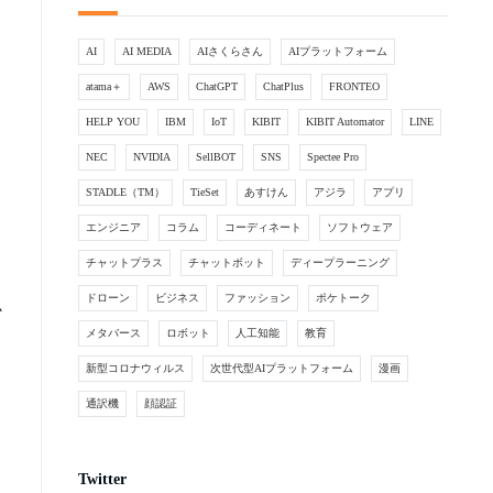
AI
AI MEDIA
AIさくらさん
AIプラットフォーム
atama＋
AWS
ChatGPT
ChatPlus
FRONTEO
HELP YOU
IBM
IoT
KIBIT
KIBIT Automator
LINE
NEC
NVIDIA
SellBOT
SNS
Spectee Pro
STADLE（TM）
TieSet
あすけん
アジラ
アプリ
エンジニア
コラム
コーディネート
ソフトウェア
チャットプラス
チャットボット
ディープラーニング
ドローン
ビジネス
ファッション
ポケトーク
必
メタバース
ロボット
人工知能
教育
新型コロナウィルス
次世代型AIプラットフォーム
漫画
通訳機
顔認証
Twitter