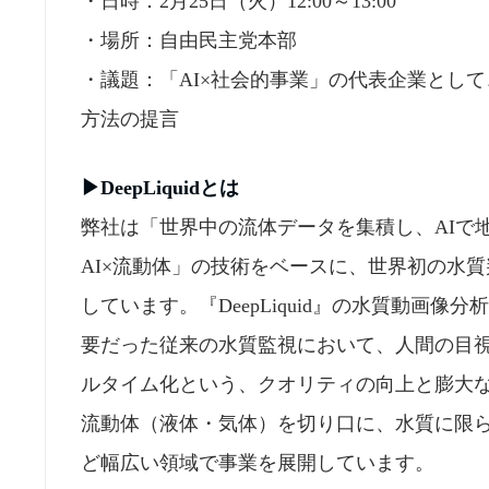
・日時：2月25日（火）12:00～13:00
・場所：自由民主党本部
・議題：「AI×社会的事業」の代表企業とし
方法の提言
▶︎DeepLiquidとは
弊社は「世界中の流体データを集積し、AIで
AI×流動体」の技術をベースに、世界初の水質判定
しています。『DeepLiquid』の水質動画
要だった従来の水質監視において、人間の目
ルタイム化という、クオリティの向上と膨大
流動体（液体・気体）を切り口に、水質に限
ど幅広い領域で事業を展開しています。