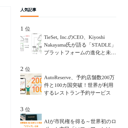
bo
ke
人気記事
ok
t
位
TieSet, Inc.のCEO、Kiyoshi
Nakayama氏が語る「STADLE」
プラットフォームの進化と未来
- 分散連合学習プラットフォー
ムが描く10年後のビジョンとは
位
AutoReserve、予約店舗数200万
件と100カ国突破！世界が利用
するレストラン予約サービス
位
AIが市民権を得る～世界初のロ