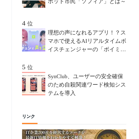
ボット市民「ソフィア」とは～
位
理想の声になれるアプリ！？ス
マホで使えるAIリアルタイムボ
イスチェンジャーの「ボイミ
ー」をリリース。マイクに向か
って喋るだけで、誰でも萌え声
位
やイケボ風に音声変換が可能
SynClub、ユーザーの安全確保
に。
のため自殺関連ワード検知シス
テムを導入
：
リンク