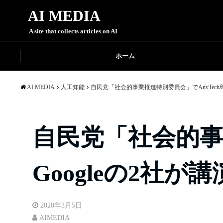
AI MEDIA
A site that collects articles on AI
ホーム
AI MEDIA
人工知能
自民党「社会的事業推進特別委員会」でAnyTech島
自民党「社会的事
Googleの2社
2020年3月5日
AIMEDIA