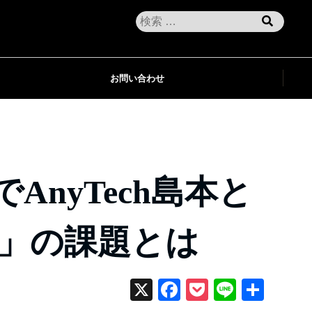
お問い合わせ
nyTech島本と
事業」の課題とは
X
Fa
P
Li
共
ce
oc
ne
有