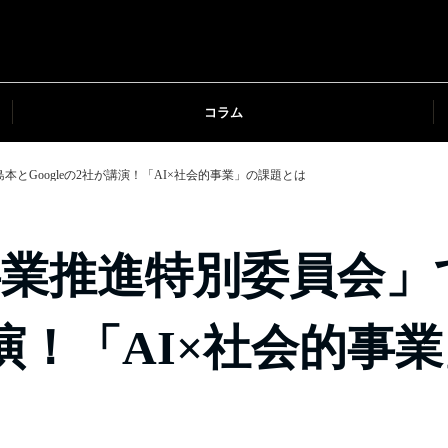
コラム
本とGoogleの2社が講演！「AI×社会的事業」の課題とは
業推進特別委員会」でA
が講演！「AI×社会的