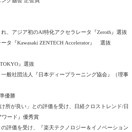
ング協会 正会員
、アジア初のAI特化アクセラレータ『Zeroth』選抜
asaki ZENTECH Accelerator』 選抜
TOKYO』選抜
、一般社団法人『日本ディープラーニング協会』（理事
』準優勝
⽬の付け所が良い」との評価を受け、日経クロストレンド/日
アワード』優秀賞
との評価を受け、『楽天テクノロジー＆イノベーション