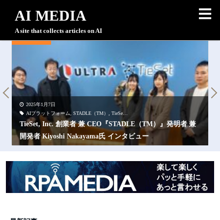
AI MEDIA
A site that collects articles on AI
PICK UP
P
2025年1月7日
ラットフォーム
AIプラットフォーム
,
STADLE（TM）
,
TieSet
,
シリコンバレー
,
分散型連合学習
,
次世代
TieSet, Inc. 創業者 兼 CEO『STADLE（TM）』発明者 兼
学
開発者 Kiyoshi Nakayama氏 インタビュー