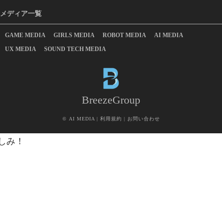
メディア一覧
GAME MEDIA
GIRLS MEDIA
ROBOT MEDIA
AI MEDIA
UX MEDIA
SOUND TECH MEDIA
BreezeGroup
©
AI MEDIA
|
利用規約
|
お問い合わせ
しみ！