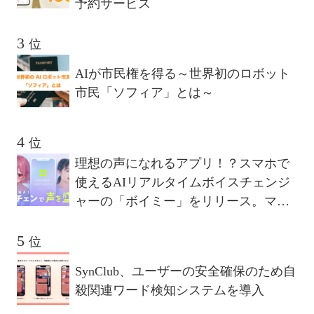
予約サービス
位
AIが市民権を得る～世界初のロボット
市民「ソフィア」とは～
位
理想の声になれるアプリ！？スマホで
使えるAIリアルタイムボイスチェンジ
ャーの「ボイミー」をリリース。マイ
クに向かって喋るだけで、誰でも萌え
声やイケボ風に音声変換が可能に。
位
SynClub、ユーザーの安全確保のため自
殺関連ワード検知システムを導入