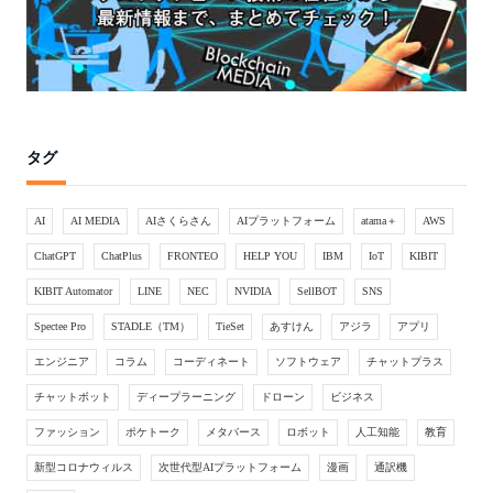
タグ
AI
AI MEDIA
AIさくらさん
AIプラットフォーム
atama＋
AWS
ChatGPT
ChatPlus
FRONTEO
HELP YOU
IBM
IoT
KIBIT
KIBIT Automator
LINE
NEC
NVIDIA
SellBOT
SNS
Spectee Pro
STADLE（TM）
TieSet
あすけん
アジラ
アプリ
エンジニア
コラム
コーディネート
ソフトウェア
チャットプラス
チャットボット
ディープラーニング
ドローン
ビジネス
ファッション
ポケトーク
メタバース
ロボット
人工知能
教育
新型コロナウィルス
次世代型AIプラットフォーム
漫画
通訳機