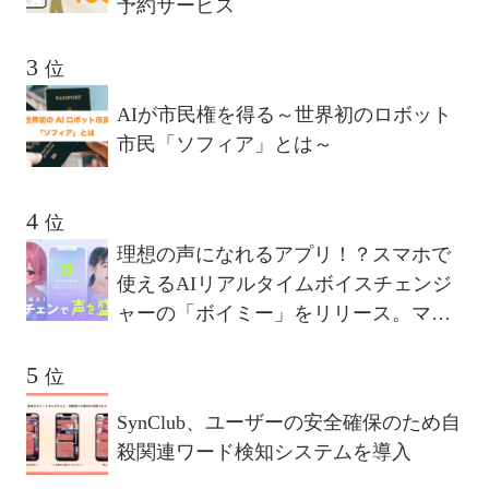
予約サービス
位
AIが市民権を得る～世界初のロボット
市民「ソフィア」とは～
位
理想の声になれるアプリ！？スマホで
使えるAIリアルタイムボイスチェンジ
ャーの「ボイミー」をリリース。マイ
クに向かって喋るだけで、誰でも萌え
声やイケボ風に音声変換が可能に。
位
SynClub、ユーザーの安全確保のため自
殺関連ワード検知システムを導入