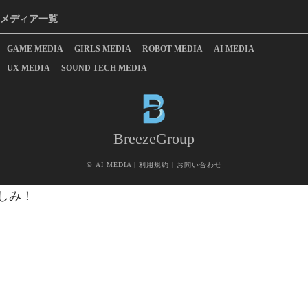
メディア一覧
GAME MEDIA
GIRLS MEDIA
ROBOT MEDIA
AI MEDIA
UX MEDIA
SOUND TECH MEDIA
BreezeGroup
©
AI MEDIA
|
利用規約
|
お問い合わせ
しみ！