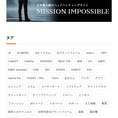
タグ
AI
AI MEDIA
AIさくらさん
AIプラットフォーム
atama＋
AWS
ChatGPT
ChatPlus
FRONTEO
HELP YOU
IBM
IoT
KIBIT
KIBIT Automator
LINE
NEC
NVIDIA
SellBOT
SNS
Spectee Pro
STADLE（TM）
TieSet
あすけん
アジラ
アプリ
エンジニア
コラム
コーディネート
ソフトウェア
チャットプラス
チャットボット
ディープラーニング
ドローン
ビジネス
ファッション
ポケトーク
メタバース
ロボット
人工知能
教育
新型コロナウィルス
次世代型AIプラットフォーム
漫画
通訳機