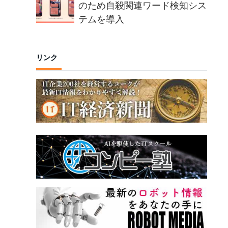
に。
のため自殺関連ワード検知シス
テムを導入
リンク