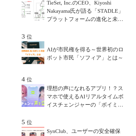
TieSet, Inc.のCEO、Kiyoshi
Nakayama氏が語る「STADLE」
プラットフォームの進化と未来
- 分散連合学習プラットフォー
ムが描く10年後のビジョンとは
位
AIが市民権を得る～世界初のロ
ボット市民「ソフィア」とは～
位
理想の声になれるアプリ！？ス
マホで使えるAIリアルタイムボ
イスチェンジャーの「ボイミ
ー」をリリース。マイクに向か
って喋るだけで、誰でも萌え声
位
やイケボ風に音声変換が可能
SynClub、ユーザーの安全確保