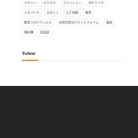
ドローン
ビジネス
ファッション
ポケトーク
メタバース
ロボット
人工知能
教育
新型コロナウィルス
次世代型AIプラットフォーム
漫画
通訳機
顔認証
Twitter