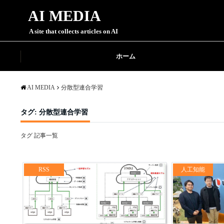
AI MEDIA
A site that collects articles on AI
ホーム
AI MEDIA
分散型連合学習
タグ:
分散型連合学習
タグ 記事一覧
RSS
人工知能