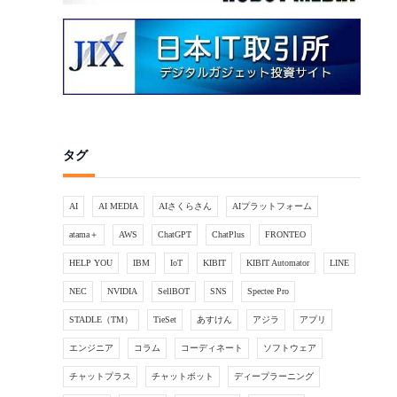
タグ
AI
AI MEDIA
AIさくらさん
AIプラットフォーム
atama＋
AWS
ChatGPT
ChatPlus
FRONTEO
HELP YOU
IBM
IoT
KIBIT
KIBIT Automator
LINE
NEC
NVIDIA
SellBOT
SNS
Spectee Pro
STADLE（TM）
TieSet
あすけん
アジラ
アプリ
エンジニア
コラム
コーディネート
ソフトウェア
チャットプラス
チャットボット
ディープラーニング