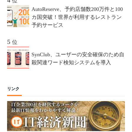
位
AutoReserve、予約店舗数200万件と100
カ国突破！世界が利用するレストラン
予約サービス
位
SynClub、ユーザーの安全確保のため自
殺関連ワード検知システムを導入
リンク