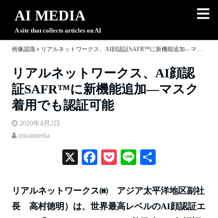
AI MEDIA
A site that collects articles on AI
画像認識
リアルネットワークス、AI顔認証SAFR™に新機能追加―マスク着用でも認証可能
リアルネットワークス、AI顔認
証SAFR™に新機能追加―マスク
着用でも認証可能
2020年4月2日
miraimedia
X
Fa
P
Li
共
ce
oc
ne
有
bo
ke
リアルネットワークス㈱ アジア太平洋地区副社
ok
t
長 高村徳明）は、世界最高レベルのAI顔認証エ