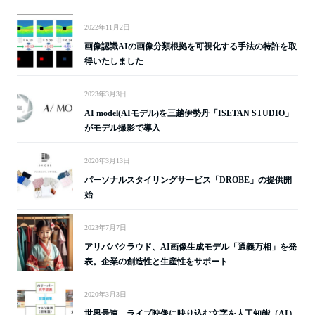
2022年11月2日
画像認識AIの画像分類根拠を可視化する手法の特許を取
得いたしました
2023年3月3日
AI model(AIモデル)を三越伊勢丹「ISETAN STUDIO」
がモデル撮影で導入
2020年3月13日
パーソナルスタイリングサービス「DROBE」の提供開
始
2023年7月7日
アリババクラウド、AI画像生成モデル「通義万相」を発
表。企業の創造性と生産性をサポート
2020年3月3日
世界最速、ライブ映像に映り込む文字を人工知能（AI）