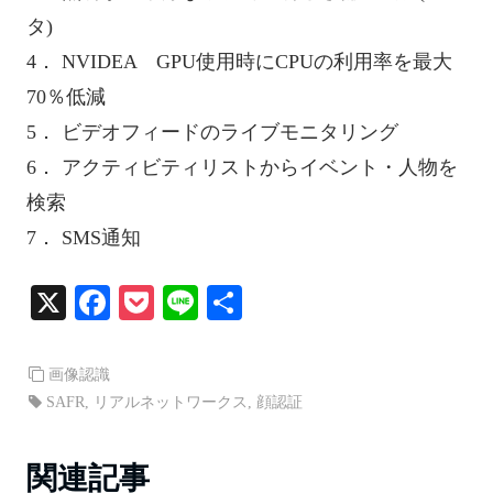
タ)
4． NVIDEA GPU使用時にCPUの利用率を最大
70％低減
5． ビデオフィードのライブモニタリング
6． アクティビティリストからイベント・人物を
検索
7． SMS通知
X
Fa
P
Li
共
ce
oc
ne
有
bo
ke
画像認識
ok
t
SAFR
,
リアルネットワークス
,
顔認証
関連記事