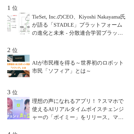
位
TieSet, Inc.のCEO、Kiyoshi Nakayama氏
が語る「STADLE」プラットフォーム
の進化と未来 - 分散連合学習プラット
フォームが描く10年後のビジョンとは
位
AIが市民権を得る～世界初のロボット
市民「ソフィア」とは～
位
理想の声になれるアプリ！？スマホで
使えるAIリアルタイムボイスチェンジ
ャーの「ボイミー」をリリース。マイ
クに向かって喋るだけで、誰でも萌え
声やイケボ風に音声変換が可能に。