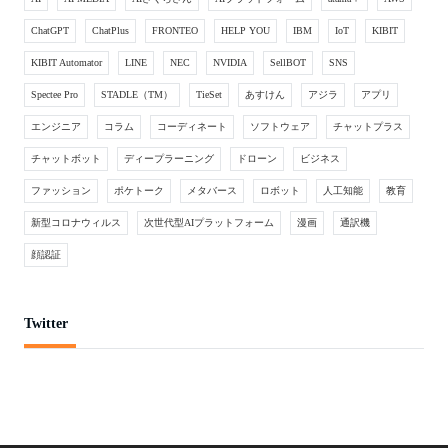
ChatGPT
ChatPlus
FRONTEO
HELP YOU
IBM
IoT
KIBIT
KIBIT Automator
LINE
NEC
NVIDIA
SellBOT
SNS
Spectee Pro
STADLE（TM）
TieSet
あすけん
アジラ
アプリ
エンジニア
コラム
コーディネート
ソフトウェア
チャットプラス
チャットボット
ディープラーニング
ドローン
ビジネス
ファッション
ポケトーク
メタバース
ロボット
人工知能
教育
新型コロナウィルス
次世代型AIプラットフォーム
漫画
通訳機
顔認証
Twitter