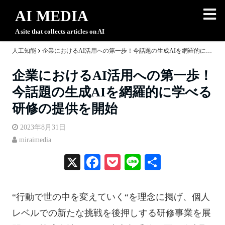
AI MEDIA
A site that collects articles on AI
人工知能
企業におけるAI活用への第一歩！今話題の生成AIを網羅的に学べる研修の提供を開始
企業におけるAI活用への第一歩！
今話題の生成AIを網羅的に学べる
研修の提供を開始
2023年8月31日
miraimedia
X
Fa
P
Li
共
ce
oc
ne
有
bo
ke
“行動で世の中を変えていく“を理念に掲げ、個人
ok
t
レベルでの新たな挑戦を後押しする研修事業を展