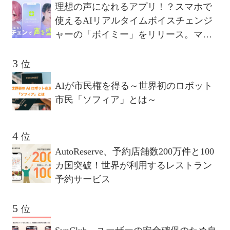
理想の声になれるアプリ！？スマホで
使えるAIリアルタイムボイスチェンジ
ャーの「ボイミー」をリリース。マイ
クに向かって喋るだけで、誰でも萌え
声やイケボ風に音声変換が可能に。
位
AIが市民権を得る～世界初のロボット
市民「ソフィア」とは～
位
AutoReserve、予約店舗数200万件と100
カ国突破！世界が利用するレストラン
予約サービス
位