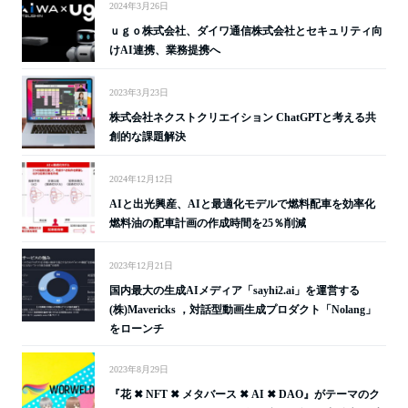
2024年3月26日
ｕｇｏ株式会社、ダイワ通信株式会社とセキュリティ向
けAI連携、業務提携へ
2023年3月23日
株式会社ネクストクリエイション ChatGPTと考える共
創的な課題解決
2024年12月12日
AIと出光興産、AIと最適化モデルで燃料配車を効率化
燃料油の配車計画の作成時間を25％削減
2023年12月21日
国内最大の生成AIメディア「sayhi2.ai」を運営する
(株)Mavericks ，対話型動画生成プロダクト「Nolang」
をローンチ
2023年8月29日
『花 ✖︎ NFT ✖ メタバース ✖︎ AI ✖︎ DAO』がテーマのク