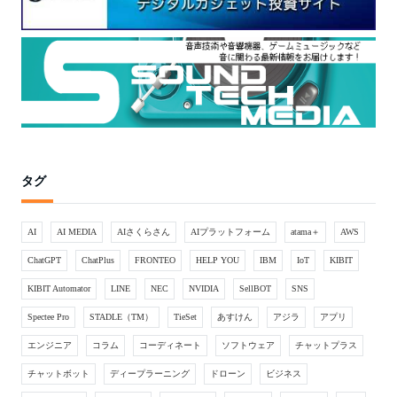
タグ
AI
AI MEDIA
AIさくらさん
AIプラットフォーム
atama＋
AWS
ChatGPT
ChatPlus
FRONTEO
HELP YOU
IBM
IoT
KIBIT
KIBIT Automator
LINE
NEC
NVIDIA
SellBOT
SNS
Spectee Pro
STADLE（TM）
TieSet
あすけん
アジラ
アプリ
エンジニア
コラム
コーディネート
ソフトウェア
チャットプラス
チャットボット
ディープラーニング
ドローン
ビジネス