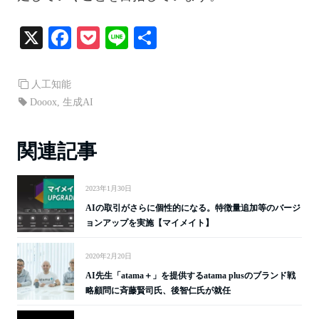
X
Fa
P
Li
共
ce
oc
ne
有
bo
ke
人工知能
ok
t
Dooox
,
生成AI
関連記事
2023年1月30日
AIの取引がさらに個性的になる。特徴量追加等のバージ
ョンアップを実施【マイメイト】
2020年2月20日
AI先生「atama＋」を提供するatama plusのブランド戦
略顧問に斉藤賢司氏、後智仁氏が就任