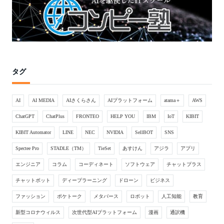
タグ
AI
AI MEDIA
AIさくらさん
AIプラットフォーム
atama＋
AWS
ChatGPT
ChatPlus
FRONTEO
HELP YOU
IBM
IoT
KIBIT
KIBIT Automator
LINE
NEC
NVIDIA
SellBOT
SNS
Spectee Pro
STADLE（TM）
TieSet
あすけん
アジラ
アプリ
エンジニア
コラム
コーディネート
ソフトウェア
チャットプラス
チャットボット
ディープラーニング
ドローン
ビジネス
ファッション
ポケトーク
メタバース
ロボット
人工知能
教育
新型コロナウィルス
次世代型AIプラットフォーム
漫画
通訳機