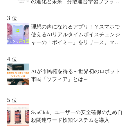
の進化と未来 - 分散連合学習プラット
フォームが描く10年後のビジョンとは
位
理想の声になれるアプリ！？スマホで
使えるAIリアルタイムボイスチェンジ
ャーの「ボイミー」をリリース。マイ
クに向かって喋るだけで、誰でも萌え
声やイケボ風に音声変換が可能に。
位
AIが市民権を得る～世界初のロボット
市民「ソフィア」とは～
位
SynClub、ユーザーの安全確保のため自
殺関連ワード検知システムを導入