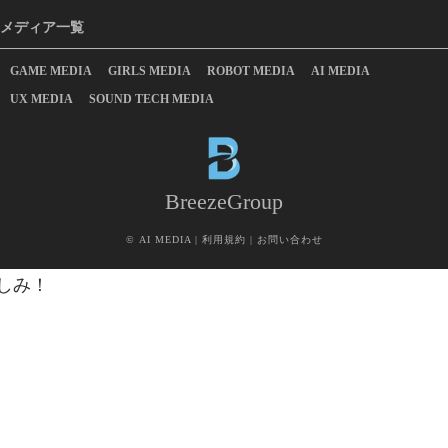
メディア一覧
GAME MEDIA
GIRLS MEDIA
ROBOT MEDIA
AI MEDIA
UX MEDIA
SOUND TECH MEDIA
BreezeGroup
©
AI MEDIA
|
利用規約
|
お問い合わせ
しみ！